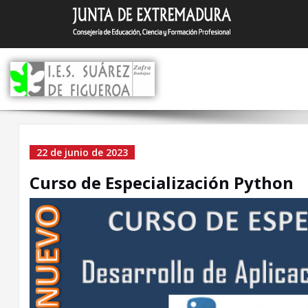
Saltar
I.E.S. Suár
Zafra (Badajoz)
al
contenido
Curso de Especialización
22 de junio de 2023
Python
Curso de Especialización Python