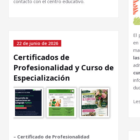
contacto con el centro educativo.
El
en
22 de junio de 2026
ma
Certificados de
la
ad
Profesionalidad y Curso de
cu
Especialización
inf
du
Le
– Certificado de Profesionalidad