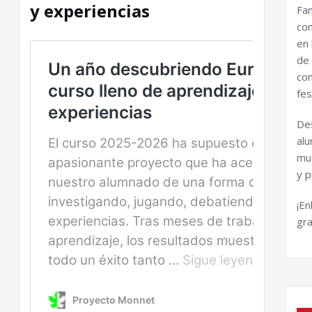
y experiencias
Fa
co
en 
de
co
fes
De
al
mu
y p
¡E
gr