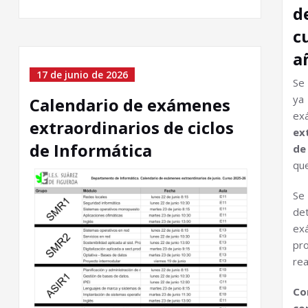
d
c
a
17 de junio de 2026
Se 
ya
Calendario de exámenes
e
extraordinarios de ciclos
ex
de Informática
de
que
Se
de
ex
pr
rea
Co
co