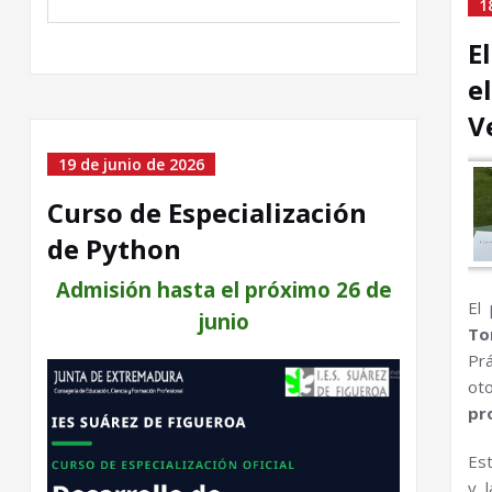
1
E
e
V
19 de junio de 2026
Curso de Especialización
de Python
Admisión hasta el próximo 26 de
El
junio
To
Pr
ot
pr
Es
y 