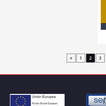
Navegación
1
2
3
de
entradas