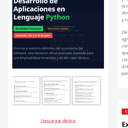
pr
des
y c
De
ag
con
que
co
¡E
par
1
Descargar díptico
E