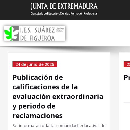
Saltar
I.E.S. Suár
Zafra (Badajoz)
al
contenido
Home
24 de junio de 2026
2
Publicación de
P
calificaciones de la
evaluación extraordinaria
y periodo de
reclamaciones
Se informa a toda la comunidad educativa de