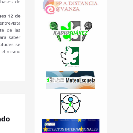
 bases de
nes 12 de
entrevista
te de las
para saber
citudes se
n el mismo
ndo