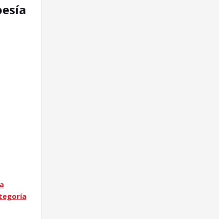
oesía
ta
tegoría