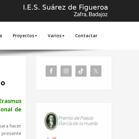
a
Proyectos
Varios
Contactar
Home
io
 Erasmus
ional de
para hacer
l presente