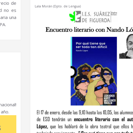
recio de
Lala Morán (Dpto. de Lengua)
ad no es
aria una
PA.
cional!
 año.