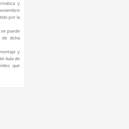
rmática y
 noviembre
ido por la
se puede
 de dicha
 montaje y
el Aula de
vídeo que