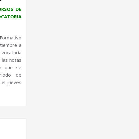
URSOS DE
CATORIA
 Formativo
ptiembre a
vocatoria
 las notas
ón que se
riodo de
 el jueves