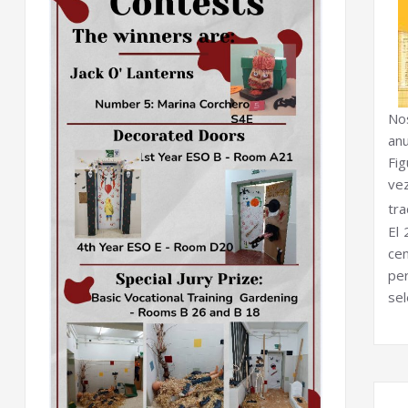
No
anu
Fi
vez
tr
El
ce
pe
sel