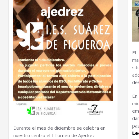
El
ma
si
ad
de
En 
mi
emo
dar
pa
Durante el mes de diciembre se celebra en
Le
nuestro centro el I Torneo de Ajedrez