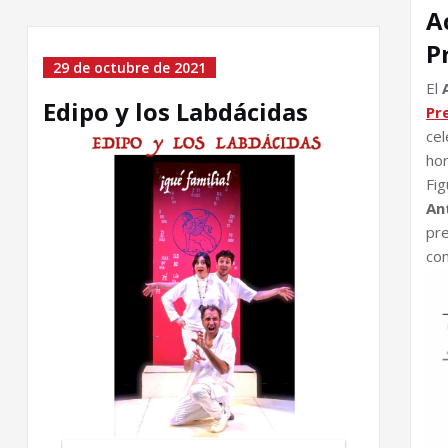
A
P
29 de octubre de 2021
El
Edipo y los Labdácidas
Pr
cel
hor
Fig
An
pr
con