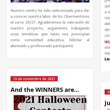
pr
au
Nuestro centro ha sido seleccionado para dar
a 
a conocer nuestra labor de los Cibermentores
res
el curso 20/21. Agradecemos la valoración de
de
nuestro proyecto, seguiremos trabajando
de
esas temáticas que tanto nos preocupan
c
como comunidad educativa. Felicitar al
ie
alumnado y profesorado participante.
ate
te
Le
10 de noviembre de 2021
And the WINNERS are…
1
J