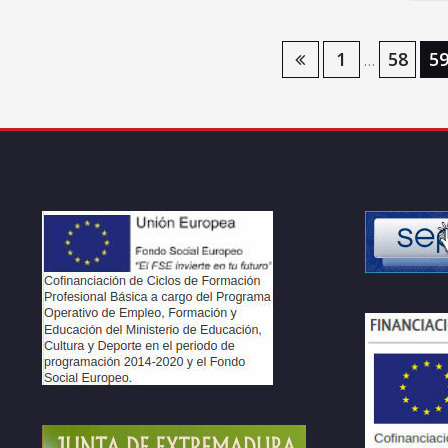
Navegación
1
58
5
…
de
entradas