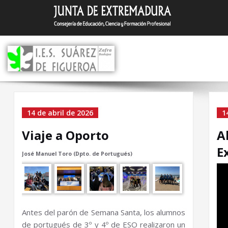
Saltar
I.E.S. Suár
Zafra (Badajoz)
al
contenido
Home
14 de abril de 2026
1
Viaje a Oporto
A
E
José Manuel Toro (Dpto. de Portugués)
Antes del parón de Semana Santa, los alumnos
de portugués de 3º y 4º de ESO realizaron un