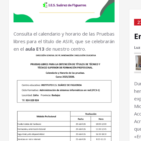
2
Consulta el calendario y horario de las Pruebas
E
libres para el título de ASIR, que se celebrarán
Luz
en el
aula E13
de nuestro centro.
Du
he
ex
Mi
Ac
Ac
qu
«E