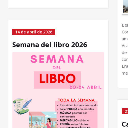
Ben
Co
14 de abril de 2026
ami
Semana del libro 2026
Ac
de
co
Er
me
2
C