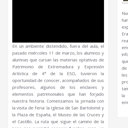
Nu
ha
ex
Er
re
En un ambiente distendido, fuera del aula, el
em
pasado miércoles 11 de marzo, los alumnos y
inf
alumnas que cursan las materias optativas de
qu
Patrimonio de Extremadura y Expresión
de 
Artística de 4° de la ESO, tuvieron la
le
oportunidad de conocer, acompañados de sus
pro
profesores, algunos de los enclaves y
tam
elementos patrimoniales que han forjado
la
nuestra historia. Comenzamos la jornada con
emb
la visita de Feria: la Iglesia de San Bartolomé y
la Plaza de España, el Museo de las Cruces y
el Castillo. La ruta que sigue el camino de la