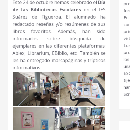
Este 24 de octubre hemos celebrado el
Día
pr
de las Bibliotecas Escolares
en el IES
for
Suárez de Figueroa. El alumnado ha
En
redactado reseñas y/o resúmenes de sus
co
libros favoritos. Además, han sido
pr
vir
informados sobre búsqueda de
Lo
ejemplares en las diferentes plataformas:
pr
Abiex, Librarium, EBiblio, etc. También se
los
les ha entregado marcapáginas y trípticos
una
informativos.
ES
tij
ha
Scr