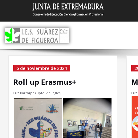
Saltar
I.E.S. Suár
Zafra (Badajoz)
al
contenido
Archivo el 6 de noviemb
6 de noviembre de 2024
2
de 2024
Roll up Erasmus+
M
Luz Barragán (Dpto. de Inglés).
Luz 