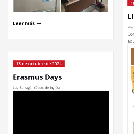
1
L
Leer más
Maru
Co
aqu
13 de octubre de 2024
Erasmus Days
Luz Barragán (Dpto. de Inglés)