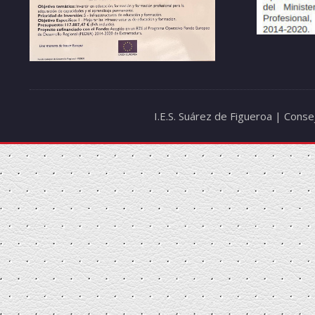
I.E.S. Suárez de Figueroa | Cons