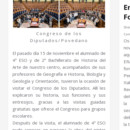
E
F
Shei
Congreso de los
Com
Diputados/Povedano
Os
nov
El pasado día 15 de noviembre el alumnado de
aq
4º ESO y de 2º Bachillerato de Historia del
ER
Arte de nuestro centro, acompañados de sus
fo
profesores de Geografía e Historia, Biología y
Pe
Geología y Orientación, tuvieron la ocasión de
It
visitar el Congreso de los Diputados. Allí les
Red
explicaron su historia, sus funciones y sus
del
entresijos, gracias a las visitas guiadas
la
gratuitas que ofrece el Congreso para grupos
se
escolares.
deb
Después de la visita, el alumnado de 4º ESO
la 
pudo conocer en persona la obra del pintor