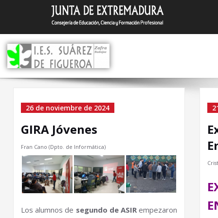
Saltar
I.E.S. Suár
Zafra (Badajoz)
al
contenido
Home
26 de noviembre de 2024
2
GIRA Jóvenes
E
E
Fran Cano (Dpto. de Informática)
Cris
E
Los alumnos de
segundo de ASIR
empezaron