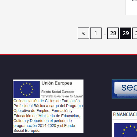
Navegación
1
28
29
…
de
entradas