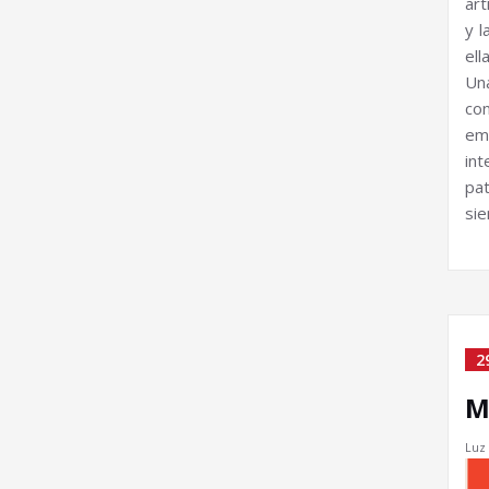
art
y l
ell
Un
co
em
in
pa
sie
2
M
Luz 