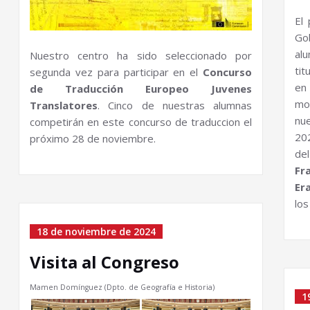
El
Go
al
Nuestro centro ha sido seleccionado por
tit
segunda vez para participar en el
Concurso
en
de Traducción Europeo Juvenes
mo
Translatores
. Cinco de nuestras alumnas
nu
competirán en este concurso de traduccion el
202
próximo 28 de noviembre.
d
Fr
Er
los
18 de noviembre de 2024
Visita al Congreso
Mamen Domínguez (Dpto. de Geografía e Historia)
1