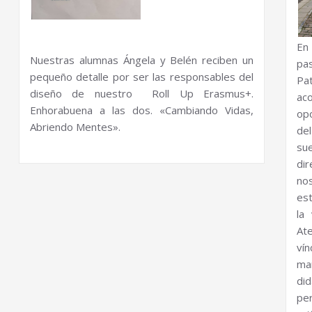
En 
Nuestras alumnas Ángela y Belén reciben un
pa
pequeño detalle por ser las responsables del
Pa
diseño de nuestro Roll Up Erasmus+.
ac
Enhorabuena a las dos. «Cambiando Vidas,
opo
Abriendo Mentes».
de
sue
dir
nos
est
la
At
ví
man
did
per