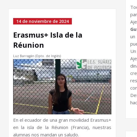
To
pa
14 de noviembre de 2024
Aje
Gu
Erasmus+ Isla de la
un
Réunion
pue
Un
Luz Barragán (Dpto. de Inglés)
Aj
di
cre
re
co
De
hac
En el ecuador de una gran movilidad Erasmus+
en la isla de la Réunion (Francia), nuestras
alumnas nos mandan un saludo.