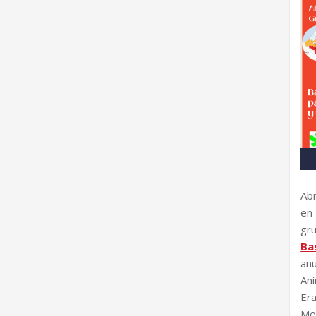
Abr
en
gru
Ba
an
An
Er
Me