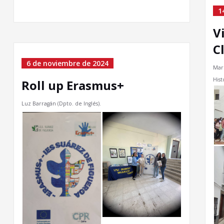
1
V
C
6 de noviembre de 2024
Maru
Hist
Roll up Erasmus+
Luz Barragán (Dpto. de Inglés).